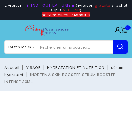
Livraison :
8 TND TOUT LA TUNISIE
(livraison
gratuite
si achat
sup à
250 TND
)
service client: 24585109
0
Accueil
VISAGE
HYDRATATION ET NUTRITION
sérum
hydratant
INODERMA SKIN BOOSTER SERUM BOOSTER
INTENSE 30ML