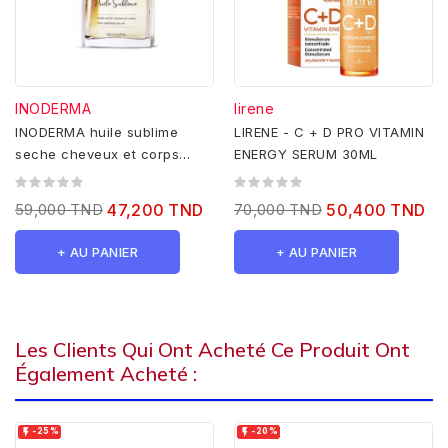
INODERMA
lirene
INODERMA huile sublime
LIRENE - C + D PRO VITAMIN
seche cheveux et corps
ENERGY SERUM 30ML
100ml
59,000 TND
47,200 TND
70,000 TND
50,400 TND
+ AU PANIER
+ AU PANIER
Les Clients Qui Ont Acheté Ce Produit Ont
Également Acheté :


-25%
-20%