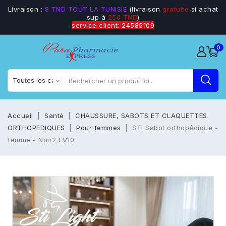
Livraison :
8 TND TOUT LA TUNISIE
(livraison
gratuite
si achat
sup à
250 TND
)
service client: 24585109
0
Accueil
Santé
CHAUSSURE, SABOTS ET CLAQUETTES
ORTHOPEDIQUES
Pour femmes
STI Sabot orthopédique -
femme - Noir2 EV10