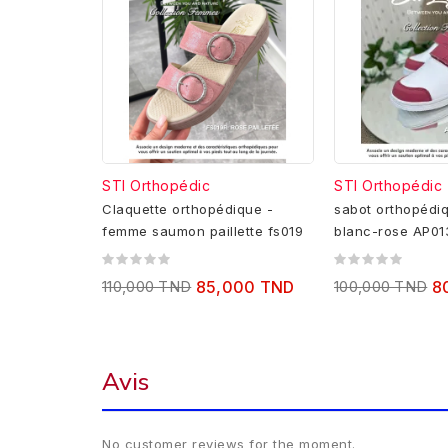
STI Orthopédic
STI Orthopédic
Claquette orthopédique -
sabot orthopédi
femme saumon paillette fs019
blanc-rose AP01
110,000 TND
85,000 TND
100,000 TND
8
Avis
No customer reviews for the moment.