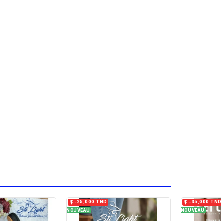


-25,000 TND
-35,000 TN
NOUVEAU
NOUVEAU