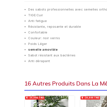
Des sabots professionnelles avec semelles ort
TIGE:Cuir
Anti fatigue
Résistante, reposante et durable
Confortable
Couleur: noir vernis
Poids Léger
semelle amovible
Sabot résistant aux bactéries
Anti dérapant
16 Autres Produits Dans La M


-25,000 TND
-20,000 TND