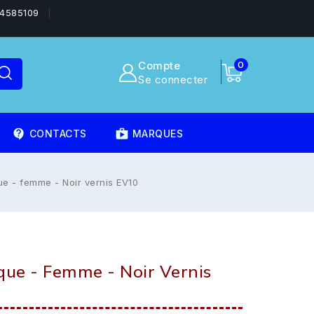
4585109
Compte
0
Se connecter
contact_support
shoppingmode
CONTACTS
MARQUES
ue - femme - Noir vernis EV10
que - Femme - Noir Vernis