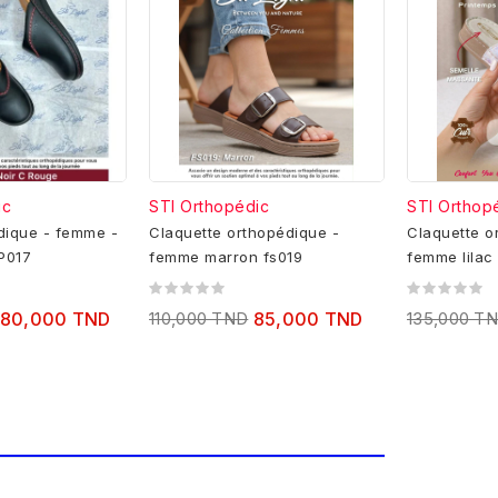
ic
STI Orthopédic
STI Orthop
dique - femme -
Claquette orthopédique -
Claquette o
P017
femme marron fs019
femme 
80,000 TND
110,000 TND
85,000 TND
135,000 T