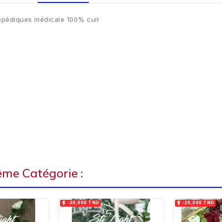
hopédiques médicale 100% cuir
ême Catégorie :


-20,000 TND
-20,000 TND