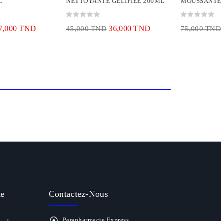
L
NETTOYANTE GELIFIEE 200ML
MOUSSANTE
7,000 TND
36,000 TND
45,000 TND
75,000 TND
te
Contactez-Nous
Parapharmacie Express