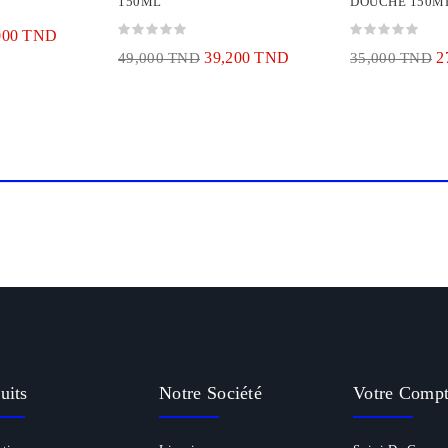
150ML
DOUCHE 150M
000 TND
39,200 TND
2
49,000 TND
35,000 TND
uits
Notre Société
Votre Comp