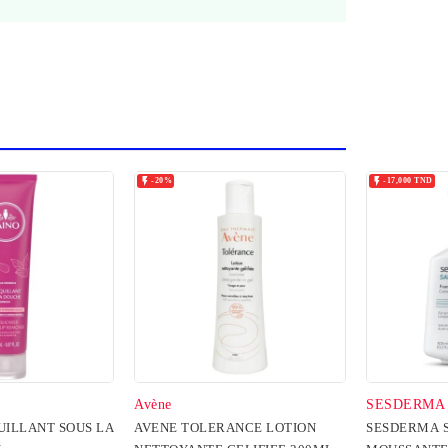


-20%
-17,000 TND
Avène
SESDERMA
ILLANT SOUS LA
AVENE TOLERANCE LOTION
SESDERMA 