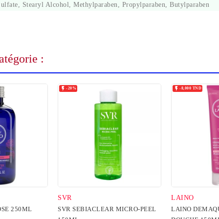
ulfate, Stearyl Alcohol, Methylparaben, Propylparaben, Butylparaben
tégorie :


-20%
-8,000 TND
SVR
LAINO
OSE 250ML
SVR SEBIACLEAR MICRO-PEEL
LAINO DEMAQU