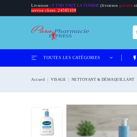
Livraison :
8 TND TOUT LA TUNISIE
(livraison
gratuite
si
service client: 24585109
flash_
TOUTES LES CATÉGORIES
Accueil
VISAGE
NETTOYANT & DÉMAQUILLANT