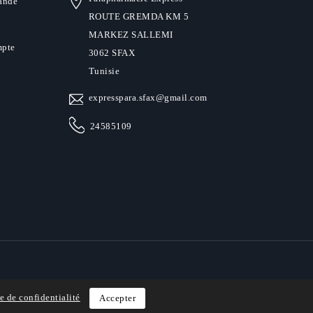
ande
ROUTE GREMDA KM 5
MARKEZ SALLEMI
mpte
3062 SFAX
Tunisie
expresspara.sfax@gmail.com
24585109
e de confidentialité
Accepter