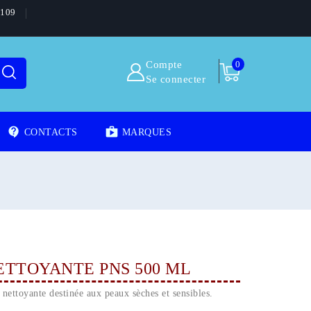
5109
Compte
0
Se connecter
contact_support
shoppingmode
CONTACTS
MARQUES
ETTOYANTE PNS 500 ML
 nettoyante destinée aux peaux sèches et sensibles.