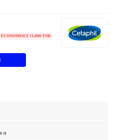

ÉCONOMISEZ 11,000 TND
R
48 H