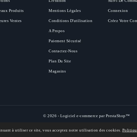
tions
Livraison
Suivi De Comm
aux Produits
Mentions Légales
Connexion
eures Ventes
Conditions D'utilisation
Créez Votre Co
A Propos
Paiement Sécurisé
Contactez-Nous
Plan Du Site
Magasins
© 2026 - Logiciel e-commerce par PrestaShop™
inuant à utiliser ce site, vous acceptez notre utilisation des cookies.
Politiqu