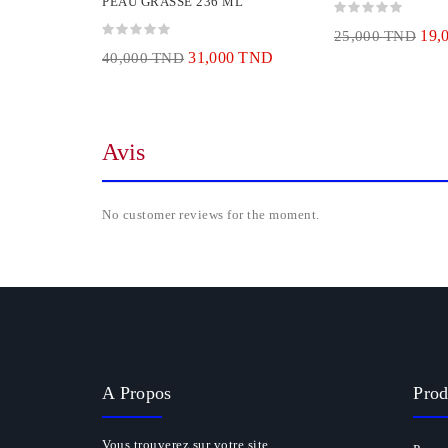
PEAU GRASSE 236 ML
19,
25,000 TND
31,000 TND
40,000 TND
Avis
No customer reviews for the moment.
A Propos
Prod
Vous trouverez sur votre site