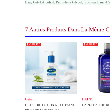
Eau, Cetyl Alcohol, Propylene Glycol, Sodium Lauryl S
7 Autres Produits Dans La Même Ca


-9,000 TND
-6,000 TND
Cetaphil
LAINO
CETAPHIL LOTION NETTOYANT
LAINO EAU DE R