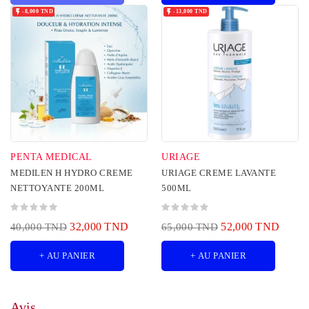


-8,000 TND
-13,000 TND
PENTA MEDICAL
URIAGE
MEDILEN H HYDRO CREME
URIAGE CREME LAVANTE
NETTOYANTE 200ML
500ML
32,000 TND
52,000 TND
40,000 TND
65,000 TND
+ AU PANIER
+ AU PANIER
Avis