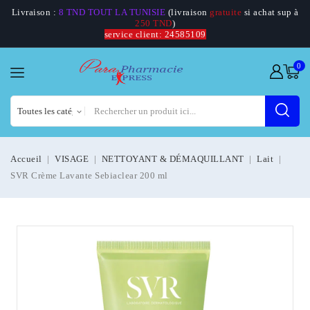
Livraison :
8 TND TOUT LA TUNISIE
(livraison
gratuite
si achat sup à
250 TND
)
service client: 24585109
0
Accueil
VISAGE
NETTOYANT & DÉMAQUILLANT
Lait
SVR Crème Lavante Sebiaclear 200 ml