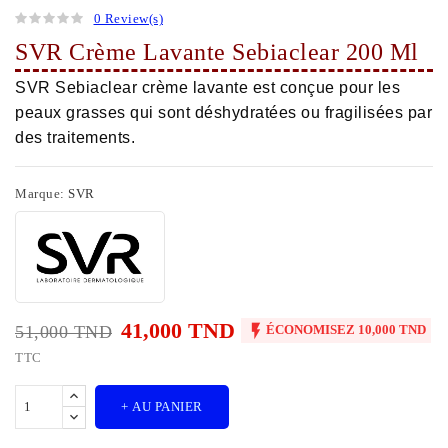
0 Review(s)
SVR Crème Lavante Sebiaclear 200 Ml
SVR Sebiaclear crème lavante est conçue pour les
peaux grasses qui sont déshydratées ou fragilisées par
des traitements.
Marque:
SVR
41,000 TND

51,000 TND
ÉCONOMISEZ 10,000 TND
TTC
+ AU PANIER