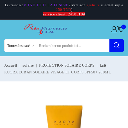
Livraison :
8 TND TOUT LA TUNISIE
(livraison
gratuite
si achat sup à
250 TND
)
service client: 24585109
0
Accueil
solaire
PROTECTION SOLAIRE CORPS
Lait
KUORA ECRAN SOLAIRE VISAGE ET CORPS SPF50+ 200ML