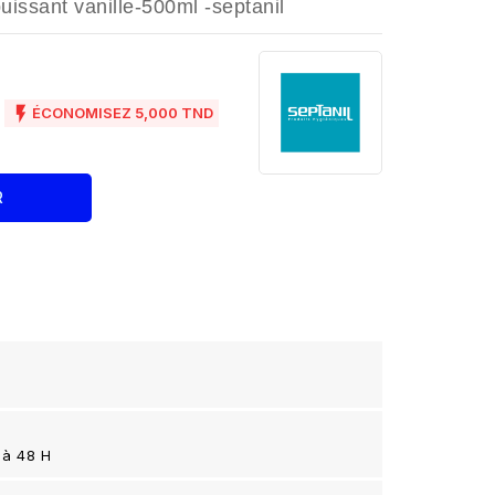
issant vanille-500ml -septanil
D

ÉCONOMISEZ 5,000 TND
R
 à 48 H