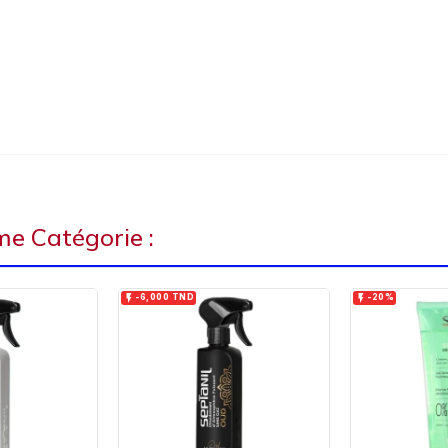
e Catégorie :


-6,000 TND
-20%