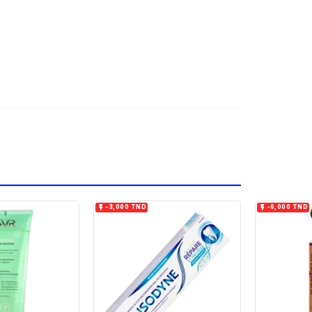


-3,000 TND
-6,000 TND