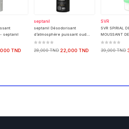
septanil
SVR
issant
septanil Désodorisant
SVR SPIRIAL 
- septanil
d’atmosphère puissant oud
MOUSSANT DE
malaky -500ml
,000 TND
28,000 TND
22,000 TND
39,000 TND