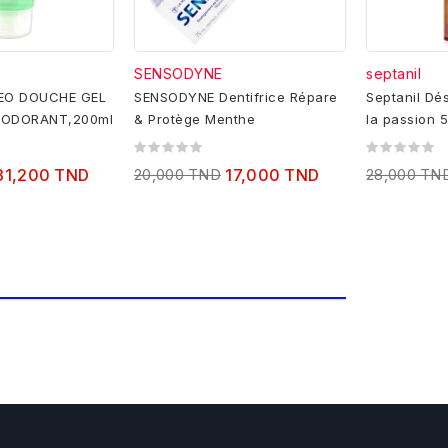
SENSODYNE
septanil
DEO DOUCHE GEL
SENSODYNE Dentifrice Répare
Septanil Dés
ODORANT,200ml
& Protège Menthe
la passion 
31,200 TND
20,000 TND
17,000 TND
28,000 TN