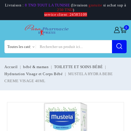
Livraison :
8 TND TOUT LA TUNISIE
(livraison
gratuite
si achat sup à
250 TND
)
service client: 24585109
0
Accueil
bébé & maman
TOILETTE ET SOINS BÉBÉ
Hydratation Visage et Corps Bébé
MUSTELA HYDRA BEBE
CREME VISAGE 40ML