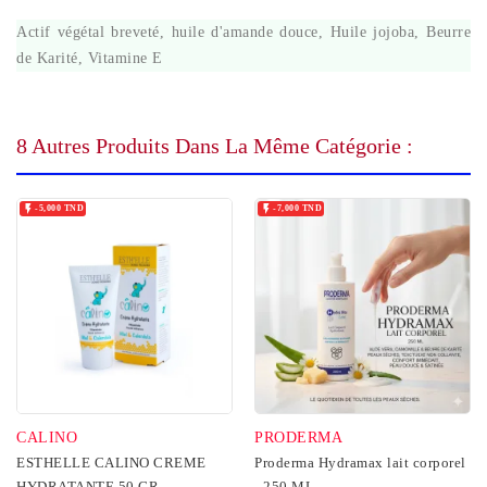
Actif végétal breveté, huile d'amande douce, Huile jojoba, Beurre
de Karité, Vitamine E
8 Autres Produits Dans La Même Catégorie :


-5,000 TND
-7,000 TND
CALINO
PRODERMA
ESTHELLE CALINO CREME
Proderma Hydramax lait corporel
HYDRATANTE 50 GR
- 250 ML