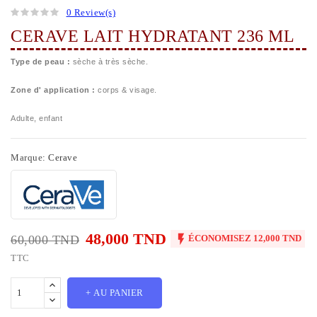
0 Review(s)
CERAVE LAIT HYDRATANT 236 ML
Type de peau :
sèche à très sèche.
Zone d' application :
corps & visage.
Adulte, enfant
Marque:
Cerave
48,000 TND

60,000 TND
ÉCONOMISEZ 12,000 TND
TTC
+ AU PANIER