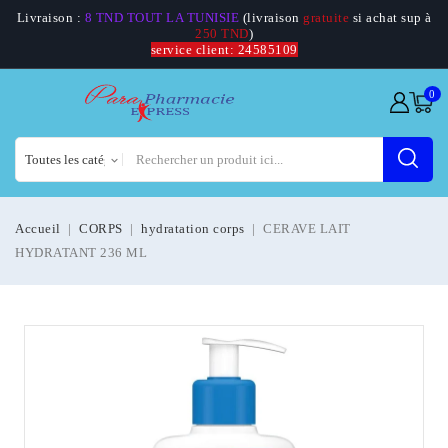
Livraison :
8 TND TOUT LA TUNISIE
(livraison
gratuite
si achat sup à
250 TND
)
service client: 24585109
0
Accueil
CORPS
hydratation corps
CERAVE LAIT
HYDRATANT 236 ML