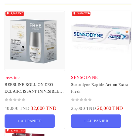


-8,000 TND
-5,000 TND
beesline
SENSODYNE
BEESLINE ROLL-ON DEO
Sensodyne Rapide Action Extra
ECLAIRCISSANT INIVISIBLE
Fresh
TOUCH 4 EN 1 50ML1+1
GRATUIT
32,000 TND
20,000 TND
40,000 TND
25,000 TND
+ AU PANIER
+ AU PANIER

-12,000 TND