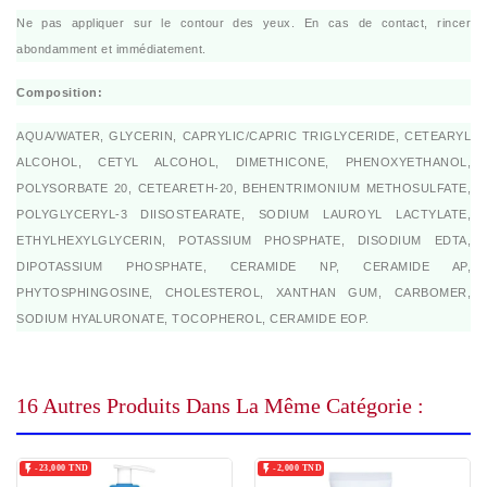
Ne pas appliquer sur le contour des yeux. En cas de contact, rincer
abondamment et immédiatement.
Composition:
AQUA/WATER, GLYCERIN, CAPRYLIC/CAPRIC TRIGLYCERIDE, CETEARYL
ALCOHOL, CETYL ALCOHOL, DIMETHICONE, PHENOXYETHANOL,
POLYSORBATE 20, CETEARETH-20, BEHENTRIMONIUM METHOSULFATE,
POLYGLYCERYL-3 DIISOSTEARATE, SODIUM LAUROYL LACTYLATE,
ETHYLHEXYLGLYCERIN, POTASSIUM PHOSPHATE, DISODIUM EDTA,
DIPOTASSIUM PHOSPHATE, CERAMIDE NP, CERAMIDE AP,
PHYTOSPHINGOSINE, CHOLESTEROL, XANTHAN GUM, CARBOMER,
SODIUM HYALURONATE, TOCOPHEROL, CERAMIDE EOP.
16 Autres Produits Dans La Même Catégorie :


-23,000 TND
-2,000 TND