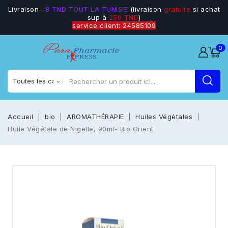
Livraison :
8 TND TOUT LA TUNISIE
(livraison
gratuite
si achat
sup à
250 TND
)
service client: 24585109
0
Accueil
bio
AROMATHÉRAPIE
Huiles Végétales
Huile Végétale de Nigelle, 90ml- Bio Orient