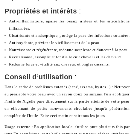
Propriétés et intérêts
:
Anti-inflammatoire, apaise les peaux irritées et les articulations
inflammées.
Cicatrisante et antiseptique, protège la peau des infections cutanées.
Antioxydante, prévient le vieillissement de la peau.
Nourrissante et régénérante, redonne souplesse et douceur à la peau.
Revitalisante, assouplit et tonifie le cuir chevelu et les cheveux.
Redonne force et vitalité aux cheveux et ongles cassants.
Conseil d’utilisation
:
Dans le cadre de problèmes cutanés (acné, eczéma, kystes...) : Nettoyer
au préalable votre peau avec un savon doux ou surgras. Puis appliquer
l'huile de Nigelle pure directement sur la partie atteinte de votre peau
en effectuant de petits mouvements circulaires jusqu'à pénétration
complète de l'huile. Faire ceci matin et soir tous les jours.
Usage externe
: En application locale, s'utilise pure plusieurs fois par
jour. En cosmétique, cette huile convient aux peaux sèches, irritées ou