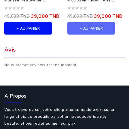
Mousse Nettoyante
MOUSSANT PURIFIANT
Eclaircissante 100ML
200ML
49,000 TND
39,000 TND
49,000 TND
39,000 TND
+ AU PANIER
+ AU PANIER
Avis
No customer reviews for the moment.
A Propos
Vous trouverez sur votre site parapharmacie express, un
large choix de produits parapharmaceutique (santé,
beauté, et bien être) au meilleur prix.