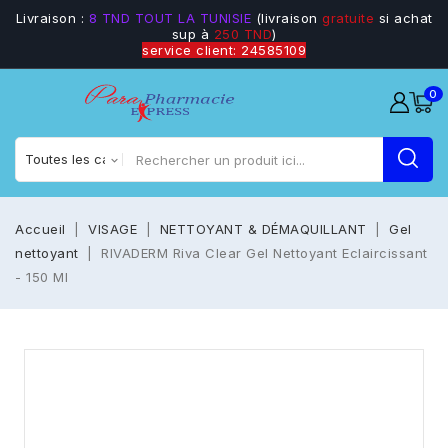
Livraison :
8 TND TOUT LA TUNISIE
(livraison
gratuite
si achat
sup à
250 TND
)
service client: 24585109
0
Accueil
VISAGE
NETTOYANT & DÉMAQUILLANT
Gel
nettoyant
RIVADERM Riva Clear Gel Nettoyant Eclaircissant
- 150 Ml