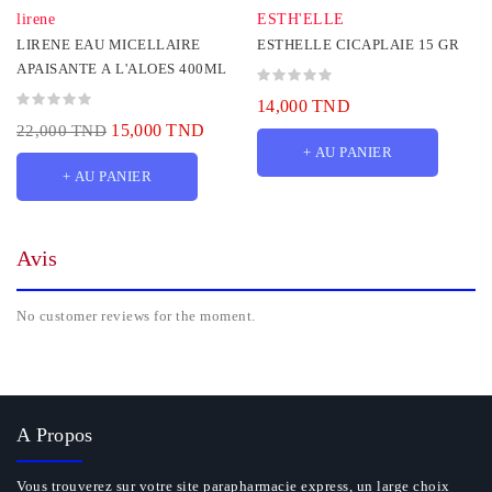
lirene
ESTH'ELLE
LIRENE EAU MICELLAIRE
ESTHELLE CICAPLAIE 15 GR
APAISANTE A L'ALOES 400ML
14,000 TND
15,000 TND
22,000 TND
+ AU PANIER
+ AU PANIER
Avis
No customer reviews for the moment.
A Propos
Vous trouverez sur votre site parapharmacie express, un large choix