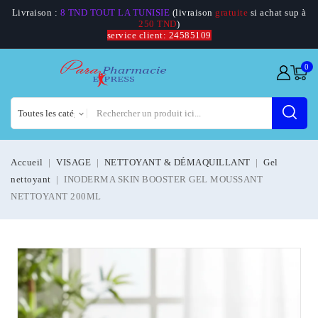
Livraison :
8 TND TOUT LA TUNISIE
(livraison
gratuite
si achat sup à
250 TND
)
service client: 24585109
0
Accueil
VISAGE
NETTOYANT & DÉMAQUILLANT
Gel
nettoyant
INODERMA SKIN BOOSTER GEL MOUSSANT
NETTOYANT 200ML