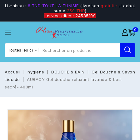
Livraison :
8 TND TOUT LA TUNISIE
(livraison
gratuite
si achat
sup à
250 TND
)
service client: 24585109
0
Accueil
hygiene
DOUCHE & BAIN
Gel Douche & Savon
Liquide
AURACY Gel douche relaxant lavande & bois
sacré- 400ml