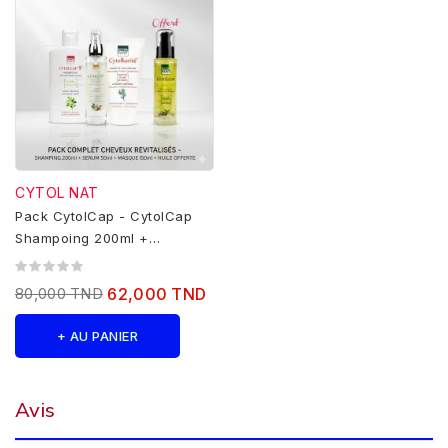
CYTOL NAT
Pack CytolCap - CytolCap
Shampoing 200ml +
CytolCap Serum 50ml+
CytolKarite...
80,000 TND
62,000 TND
+ AU PANIER
Avis