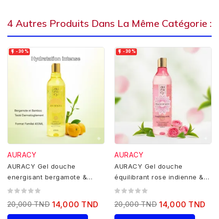
4 Autres Produits Dans La Même Catégorie :


-30%
-30%
AURACY
AURACY
AURACY Gel douche
AURACY Gel douche
energisant bergamote &
équilibrant rose indienne &
bamboo- 400ml
thé vert- 400ml
20,000 TND
14,000 TND
20,000 TND
14,000 TND