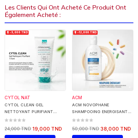
Les Clients Qui Ont Acheté Ce Produit Ont
Également Acheté :


-5,000 TND
-12,000 TND
CYTOL NAT
ACM
CYTOL CLEAN GEL
ACM NOVOPHANE
NETTOYANT PURIFIANT
SHAMPOOING ENERGISANT
175ML
200ML
24,000 TND
19,000 TND
50,000 TND
38,000 TND