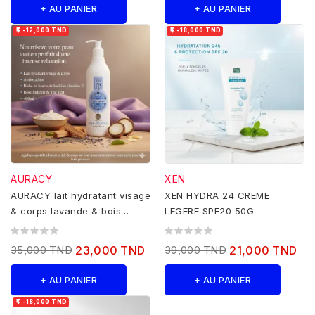
+ AU PANIER
+ AU PANIER


-12,000 TND
-18,000 TND
AURACY
XEN
AURACY lait hydratant visage
XEN HYDRA 24 CREME
& corps lavande & bois
LEGERE SPF20 50G
sacré -400ml
35,000 TND
23,000 TND
39,000 TND
21,000 TND
+ AU PANIER
+ AU PANIER

-18,000 TND