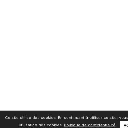
Ce site utilise des cookies. En continuant à utiliser ce site, vo
utilisation des cookies.
Politique de confidentialité
Ac