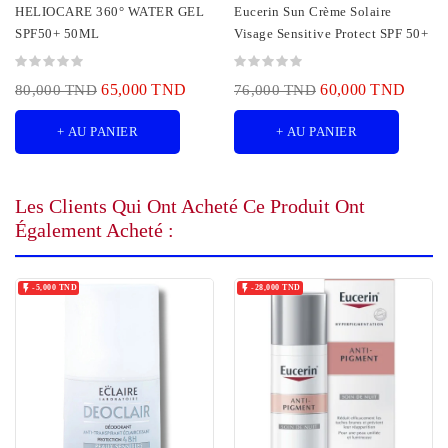
HELIOCARE 360° WATER GEL
Eucerin Sun Crème Solaire
SPF50+ 50ML
Visage Sensitive Protect SPF 50+
65,000 TND
60,000 TND
80,000 TND
76,000 TND
+ AU PANIER
+ AU PANIER
Les Clients Qui Ont Acheté Ce Produit Ont
Également Acheté :


-5,000 TND
-28,000 TND