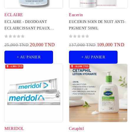
ECLAIRE
Eucerin
ECLAIRE - DEODOANT
EUCERIN SOIN DE NUIT ANTI-
ECLAIRCISSANT PEAUX
PIGMENT 50ML
SENSIBLES 50ML
20,000 TND
109,000 TND
25,000 TND
137,000 TND
+ AU PANIER
+ AU PANIER


-4,000 TND
-10,000 TND
MERIDOL
Cetaphil