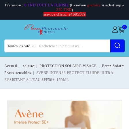
Livraison :
8 TND TOUT LA TUNISIE
(livraison
gratuite
si achat sup à
250 TND
)
service client: 24585109
0
Accueil
solaire
PROTECTION SOLAIRE VISAGE
Ecran Solaire
Peaux sensibles
AVENE INTENSE PROTECT FLUIDE ULTRA-
RESISTANT A L'EAU SPF50+, 150ML