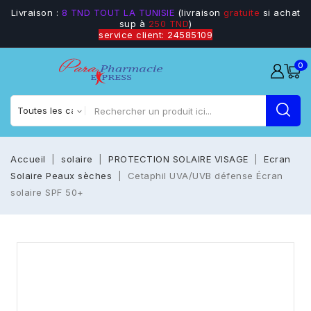
Livraison :
8 TND TOUT LA TUNISIE
(livraison
gratuite
si achat
sup à
250 TND
)
service client: 24585109
0
Accueil
solaire
PROTECTION SOLAIRE VISAGE
Ecran
Solaire Peaux sèches
Cetaphil UVA/UVB défense Écran
solaire SPF 50+