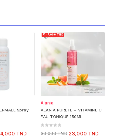

-7,000 TND
Alania
ERMALE Spray
ALANIA PURETE + VITAMINE C
EAU TONIQUE 150ML
24,000 TND
30,000 TND
23,000 TND