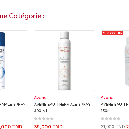
e Catégorie :

-7,000 TND
Avène
Avène
RMALE SPRAY
AVENE EAU THERMALE SPRAY
AVENE EAU TH
300 ML
150ml
,000 TND
39,000 TND
31,000 TND