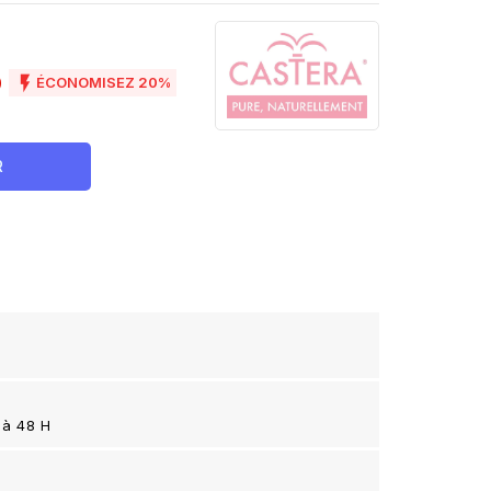
D

ÉCONOMISEZ 20%
R
 à 48 H