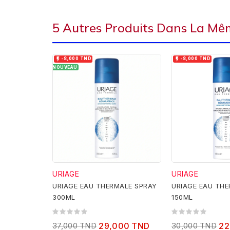
5 Autres Produits Dans La Mêm


-8,000 TND
-8,000 TND
NOUVEAU
URIAGE
URIAGE
URIAGE EAU THERMALE SPRAY
URIAGE EAU THE
300ML
150ML
37,000 TND
29,000 TND
30,000 TND
22