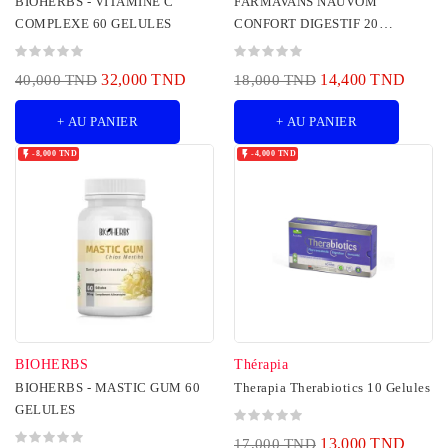
BIOHERBS - VITAMINE C
FARMAVANS NAUVOM
COMPLEXE 60 GELULES
CONFORT DIGESTIF 20
GELULES
32,000 TND
14,400 TND
40,000 TND
18,000 TND
+ AU PANIER
+ AU PANIER


-8,000 TND
-4,000 TND
BIOHERBS
Thérapia
BIOHERBS - MASTIC GUM 60
Therapia Therabiotics 10 Gelules
GELULES
13,000 TND
17,000 TND