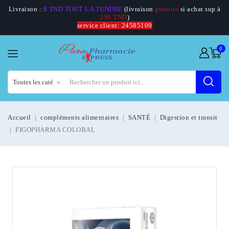
Livraison :
8 TND TOUT LA TUNISIE
(livraison
gratuite
si achat sup à
250 TND
)
service client: 24585109
0
Accueil
compléments alimentaires
SANTÉ
Digestion et transit
FIGOPHARMA COLOBAL