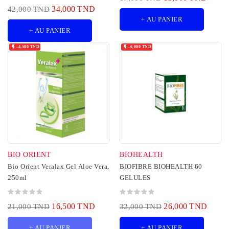
34,000 TND
42,000 TND
+ AU PANIER
+ AU PANIER


-4,500 TND
-6,000 TND
BIO ORIENT
BIOHEALTH
Bio Orient Veralax Gel Aloe Vera,
BIOFIBRE BIOHEALTH 60
250ml
GELULES
16,500 TND
26,000 TND
21,000 TND
32,000 TND
+ AU PANIER
+ AU PANIER