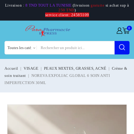
Livraison :
8 TND TOUT LA TUNISIE
(livraison
gratuite
si achat sup à
250 TND
)
service client: 24585109
0
Accueil
VISAGE
PEAUX MIXTES, GRASSES, ACNÉ
Crème &
soin traitant
NOREVA EXFOLIAC GLOBAL 6 SOIN ANTI
IMPERFECTION 30ML