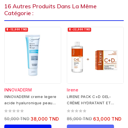
16 Autres Produits Dans La Même
Catégorie :


-12,000 TND
-22,000 TND
INNOVADERM
lirene
INNOVADERM creme legere
LIRENE PACK C+D GEL-
acide hyaluronique peau
CRÈME HYDRATANT ET
mixte a grasse spf20 50ml
ÉCLAIRCISSANT - NORMALE
À MIXTE 50ML...
50,000 TND
38,000 TND
85,000 TND
63,000 TND