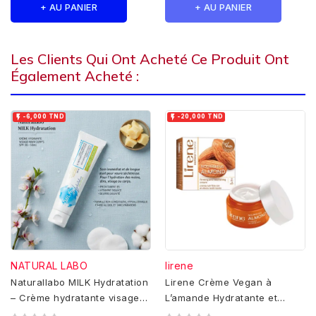
+ AU PANIER
+ AU PANIER
Les Clients Qui Ont Acheté Ce Produit Ont
Également Acheté :


-6,000 TND
-20,000 TND
NATURAL LABO
lirene
Naturallabo MILK Hydratation
Lirene Crème Vegan à
– Crème hydratante visage
L’amande Hydratante et
main corps SPF 30 – 50ml
Nutritive, 50g