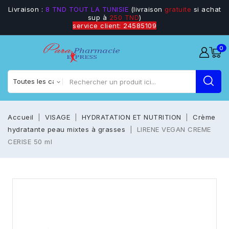
Livraison :
8 TND TOUT LA TUNISIE
(livraison
gratuite
si achat
sup à
250 TND
)
service client: 24585109
0
Accueil
VISAGE
HYDRATATION ET NUTRITION
Crème
hydratante peau mixtes à grasses
LIRENE VEGAN CREME
CERISE 50 ml