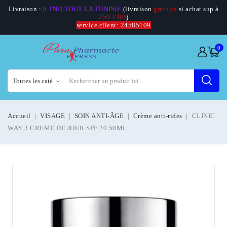
Livraison :
8 TND TOUT LA TUNISIE
(livraison
gratuite
si achat sup à
250 TND
)
service client: 24585109
0
Accueil
VISAGE
SOIN ANTI-ÂGE
Crème anti-rides
CLINIC
WAY 3 CREME DE JOUR SPF 20 50ML