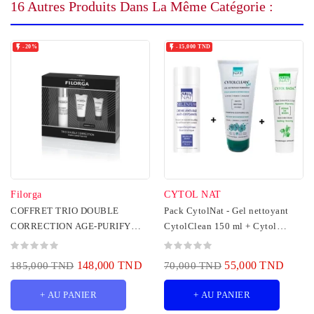
16 Autres Produits Dans La Même Catégorie :


-20%
-15,000 TND
Filorga
CYTOL NAT
COFFRET TRIO DOUBLE
Pack CytolNat - Gel nettoyant
CORRECTION AGE-PURIFY
CytolClean 150 ml + Cytol
FLUID
Selenium 50 ml +...
148,000 TND
55,000 TND
185,000 TND
70,000 TND
+ AU PANIER
+ AU PANIER