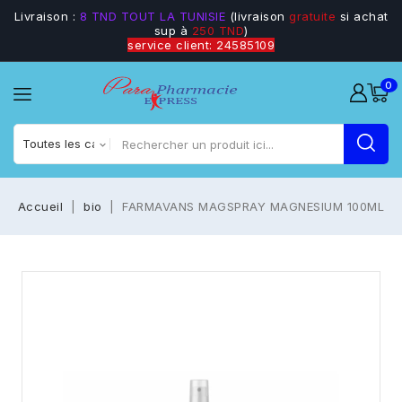
Livraison :
8 TND TOUT LA TUNISIE
(livraison
gratuite
si achat
sup à
250 TND
)
service client: 24585109
0
Accueil
bio
FARMAVANS MAGSPRAY MAGNESIUM 100ML