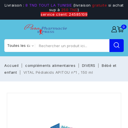
Livraison :
8 TND TOUT LA TUNISIE
(livraison
gratuite
si achat
sup à
250 TND
)
service client: 24585109
0
Accueil
compléments alimentaires
DIVERS
Bébé et
enfant
VITAL Pédiakids APITOU n°1 , 150 ml