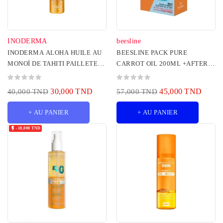
INODERMA
beesline
INODERMA ALOHA HUILE AU
BEESLINE PACK PURE
MONOÏ DE TAHITI PAILLETEE
CARROT OIL 200ML +AFTER
GOLD SPRAY 150ML
SUN 200ML OFFERT
30,000 TND
45,000 TND
40,000 TND
57,000 TND
+ AU PANIER
+ AU PANIER

-18,000 TND