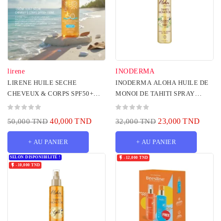
lirene
INODERMA
LIRENE HUILE SECHE
INODERMA ALOHA HUILE DE
CHEVEUX & CORPS SPF50+
MONOI DE TAHITI SPRAY
150ML
150ML
40,000 TND
23,000 TND
50,000 TND
32,000 TND
+ AU PANIER
+ AU PANIER
SELON DISPONIBILITÉ !

-12,000 TND

-10,000 TND