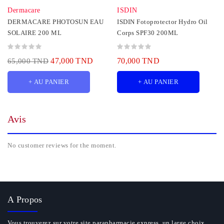
Dermacare
ISDIN
DERMACARE PHOTOSUN EAU
ISDIN Fotoprotector Hydro Oil
SOLAIRE 200 ML
Corps SPF30 200ML
47,000 TND
70,000 TND
65,000 TND
+ AU PANIER
+ AU PANIER
Avis
No customer reviews for the moment.
A Propos
Vous trouverez sur votre site parapharmacie express, un large choix