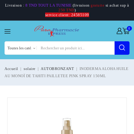
Livraison :
8 TND TOUT LA TUNISIE
(livraison
gratuite
si achat sup à
250 TND
)
service client: 24585109
0
Accueil
solaire
AUTOBRONZANT
INODERMA ALOHA HUILE
AU MONOÏ DE TAHITI PAILLETEE PINK SPRAY 150ML