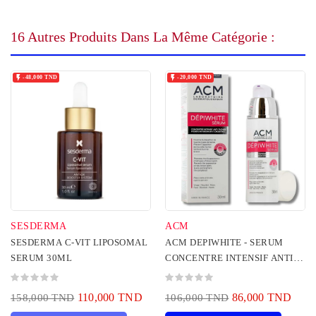
16 Autres Produits Dans La Même Catégorie :


-48,000 TND
-20,000 TND
SESDERMA
ACM
SESDERMA C-VIT LIPOSOMAL
ACM DEPIWHITE - SERUM
SERUM 30ML
CONCENTRE INTENSIF ANTI
TACHES 30ML
110,000 TND
86,000 TND
158,000 TND
106,000 TND