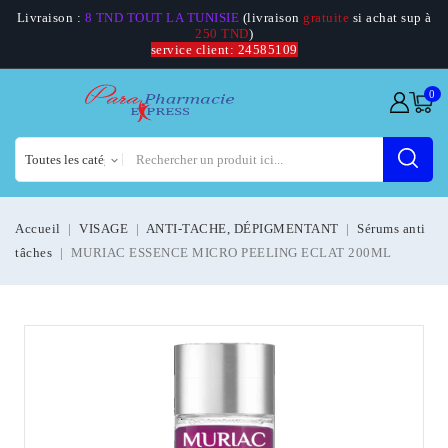
Livraison :
8 TND TOUT LA TUNISIE
(livraison
gratuite
si achat sup à
250 TND
)
service client: 24585109
0
Accueil
VISAGE
ANTI-TACHE, DÉPIGMENTANT
Sérums anti
tâches
MURIAC ESSENCE MICRO PEELING ECLAT 200ML