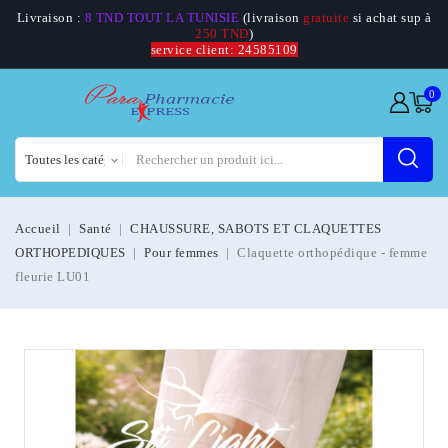
Livraison :
8 TND TOUT LA TUNISIE
(livraison
gratuite
si achat sup à
250 TND
)
service client: 24585109
0
Accueil
Santé
CHAUSSURE, SABOTS ET CLAQUETTES
ORTHOPEDIQUES
Pour femmes
Claquette orthopédique - femme
fleurie LU01