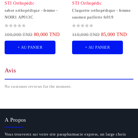
STI Orthopédic
STI Orthopédic
sabot orthopédique - femme -
Claquette orthopédique - femme
NOIR1 AP013C
saumon paillette fs019
80,000 TND
85,000 TND
100,000 TND
110,000 TND
+ AU PANIER
+ AU PANIER
Avis
No customer reviews for the moment.
A Propos
Vous trouverez sur votre site parapharmacie express, un large choix