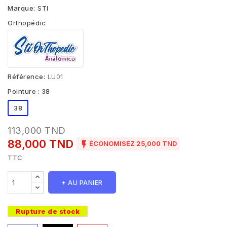
Marque:
STI
Orthopédic
Référence:
LU01
Pointure : 38
38
113,000 TND
88,000 TND

ÉCONOMISEZ 25,000 TND
TTC
+ AU PANIER
Rupture de stock