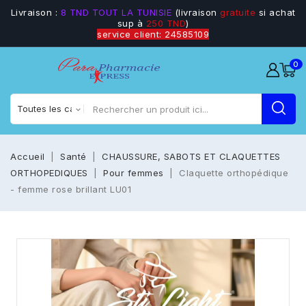
Livraison :
8 TND TOUT LA TUNISIE
(livraison
gratuite
si achat
sup à
250 TND
)
service client: 24585109
0
Accueil
Santé
CHAUSSURE, SABOTS ET CLAQUETTES
ORTHOPEDIQUES
Pour femmes
Claquette orthopédique
- femme rose brillant LU01