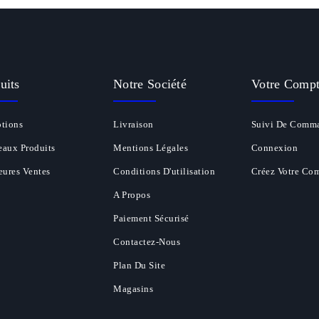
uits
Notre Société
Votre Comp
tions
Livraison
Suivi De Comm
aux Produits
Mentions Légales
Connexion
eures Ventes
Conditions D'utilisation
Créez Votre Co
A Propos
Paiement Sécurisé
Contactez-Nous
Plan Du Site
Magasins