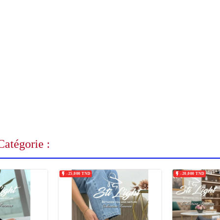
atégorie :


-25,000 TND
-20,000 TND