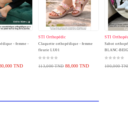
STI Orthopédic
STI Orthopé
pédique - femme -
Claquette orthopédique - femme
Sabot orthopé
fleurie LU01
80,000 TND
88,000 TND
113,000 TND
100,000 T