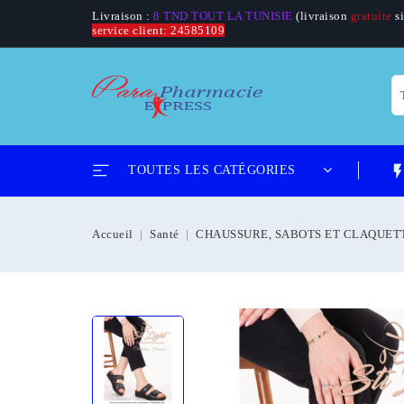
Livraison :
8 TND TOUT LA TUNISIE
(livraison
gratuite
si
service client: 24585109
flash_
TOUTES LES CATÉGORIES
Accueil
Santé
CHAUSSURE, SABOTS ET CLAQUET