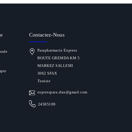
te
Contactez-Nous
Parapharmacie Express
ande
ROUTE GREMDA KM 5
MARKEZ SALLEMI
mpte
3062 SFAX
Tunisie
expresspara.sfax@gmail.com
24585109