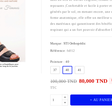
reposants ,Confortable et facile à porter e
générés par le sol, en menant encore, une 
forme anatomique, elle offre un meilleur s
des matériaux qui garantissent des bénéfic
respirant qui a un fort pouvoir d'absorber 
Marque:
STI Orthopédic
Référence:
fs012
Pointure : 40
37
40
41
80,000 TND
100,000 TND
TTC
+ AU PANIE