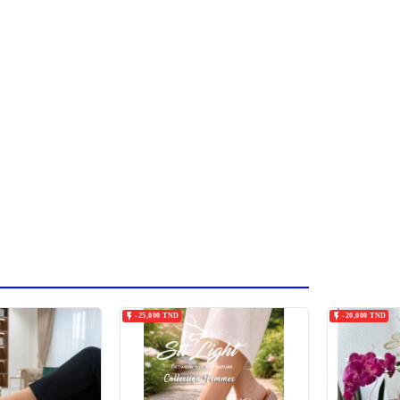


-25,000 TND
-20,000 TND