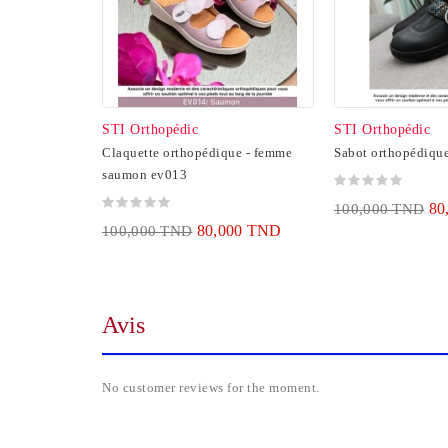
STI Orthopédic
STI Orthopédic
Claquette orthopédique - femme
Sabot orthopédique
saumon ev013
80
100,000 TND
80,000 TND
100,000 TND
Avis
No customer reviews for the moment.