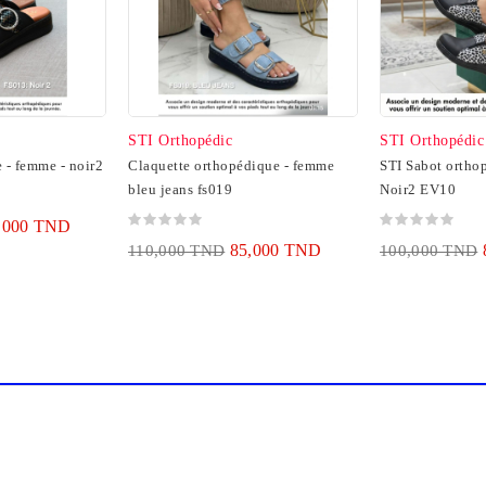
STI Orthopédic
STI Orthopédic
 - femme - noir2
Claquette orthopédique - femme
STI Sabot ortho
bleu jeans fs019
Noir2 EV10
,000 TND
85,000 TND
110,000 TND
100,000 TND