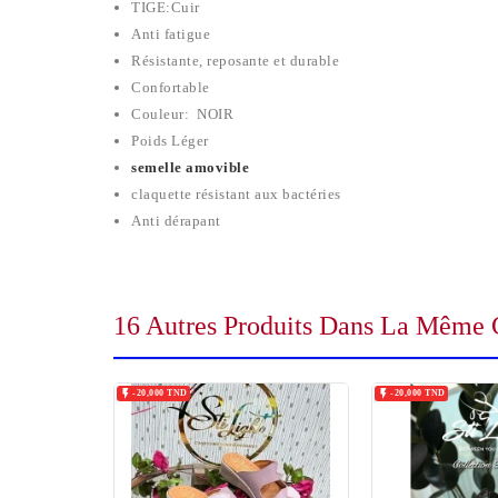
TIGE:Cuir
Anti fatigue
Résistante, reposante et durable
Confortable
Couleur: NOIR
Poids Léger
semelle amovible
claquette résistant aux bactéries
Anti dérapant
16 Autres Produits Dans La Même C


-20,000 TND
-20,000 TND