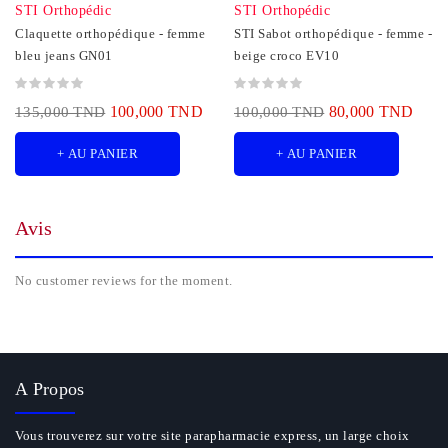
STI Orthopédic
STI Orthopédic
Claquette orthopédique - femme
STI Sabot orthopédique - femme -
bleu jeans GN01
beige croco EV10
100,000 TND
80,000 TND
135,000 TND
100,000 TND
+ AU PANIER
+ AU PANIER
Avis
No customer reviews for the moment.
A Propos
Vous trouverez sur votre site parapharmacie express, un large choix