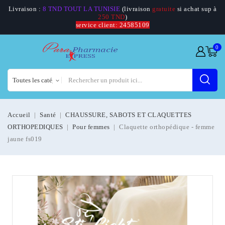
Livraison :
8 TND TOUT LA TUNISIE
(livraison
gratuite
si achat sup à
250 TND
)
service client: 24585109
0
Accueil
Santé
CHAUSSURE, SABOTS ET CLAQUETTES
ORTHOPEDIQUES
Pour femmes
Claquette orthopédique - femme
jaune fs019