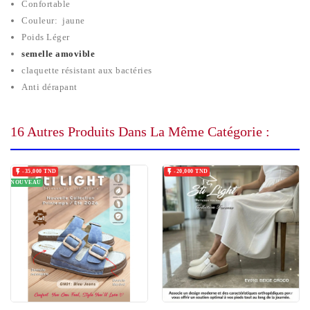
Confortable
Couleur: jaune
Poids Léger
semelle amovible
claquette résistant aux bactéries
Anti dérapant
16 Autres Produits Dans La Même Catégorie :


-35,000 TND
-20,000 TND
NOUVEAU