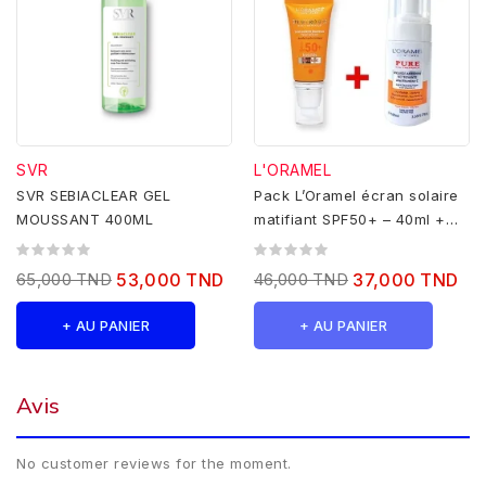
SVR
L'ORAMEL
SVR SEBIACLEAR GEL
Pack L’Oramel écran solaire
MOUSSANT 400ML
matifiant SPF50+ – 40ml +
Mousse nettoyante...
65,000 TND
53,000 TND
46,000 TND
37,000 TND
+ AU PANIER
+ AU PANIER
Avis
No customer reviews for the moment.