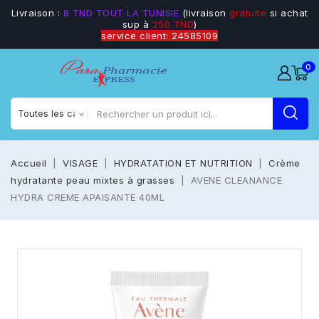
Livraison :
8 TND TOUT LA TUNISIE
(livraison
gratuite
si achat
sup à
250 TND
)
service client: 24585109
0
Accueil
VISAGE
HYDRATATION ET NUTRITION
Crème
hydratante peau mixtes à grasses
AVENE CLEANANCE
HYDRA CREME APAISANTE 40ML