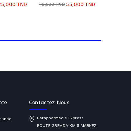
25,000 TND
70,000 TND
55,000 TND
pte
Contactez-Nous
Parapharmacie Express
mande
ROUTE GREMDA KM 5 MARKEZ