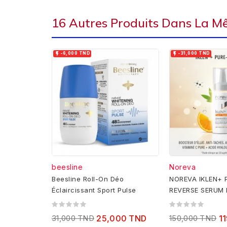
16 Autres Produits Dans La M


-6,000 TND
-31,000 TND
beesline
Noreva
Beesline Roll-On Déo
NOREVA IKLEN+ 
Éclaircissant Sport Pulse
REVERSE SERUM
ECLAT 8ML
31,000 TND
25,000 TND
150,000 TND
1