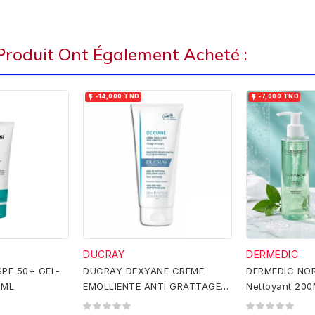
 Produit Ont Également Acheté :


-14,000 TND
-7,000 TND
DUCRAY
DERMEDIC
PF 50+ GEL-
DUCRAY DEXYANE CREME
DERMEDIC NO
0ML
EMOLLIENTE ANTI GRATTAGE
Nettoyant 20
PEAUX TRES SECHES A