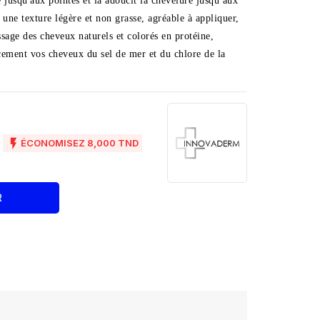
e jusqu'aux pointes et la adoucit la chevelure jusqu aux
e une texture légère et non grasse, agréable à appliquer,
ssage des cheveux naturels et colorés en protéine,
acement vos cheveux du sel de mer et du chlore de la
D

ÉCONOMISEZ 8,000 TND
R