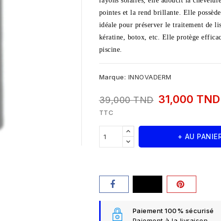
rayons solaires, elle adoucit la chevelur
pointes et la rend brillante. Elle possèd
idéale pour préserver le traitement de li
kératine, botox, etc. Elle protège effic
piscine.
Marque:
INNOVADERM
31,000 TN
39,000 TND
TTC
+ AU PANIE
Paiement 100% sécurisé
Paiement à la livraison