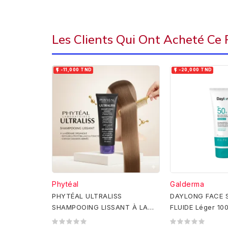
Les Clients Qui Ont Acheté Ce


-11,000 TND
-20,000 TND
Phytéal
Galderma
PHYTÉAL ULTRALISS
DAYLONG FACE S
SHAMPOOING LISSANT À LA
FLUIDE Léger 10
KÉRATINE 250ML