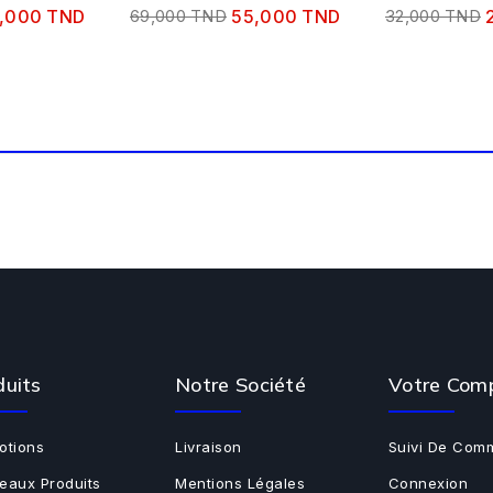
TENDANCE...
,000 TND
69,000 TND
55,000 TND
32,000 TND
duits
Notre Société
Votre Com
otions
Livraison
Suivi De Com
eaux Produits
Mentions Légales
Connexion