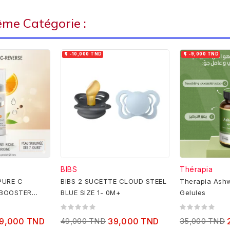
ême Catégorie :


-10,000 TND
-9,000 TND
BIBS
Thérapia
PURE C
BIBS 2 SUCETTE CLOUD STEEL
Therapia Ash
 BOOSTER
BLUE SIZE 1- 0M+
Gelules
19,000 TND
49,000 TND
39,000 TND
35,000 TND